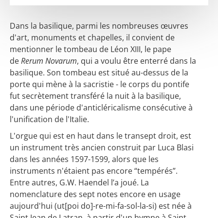
Dans la basilique, parmi les nombreuses œuvres
d'art, monuments et chapelles, il convient de
mentionner le tombeau de Léon XIII, le pape
de
Rerum Novarum
, qui a voulu être enterré dans la
basilique. Son tombeau est situé au-dessus de la
porte qui mène à la sacristie - le corps du pontife
fut secrètement transféré la nuit à la basilique,
dans une période d'anticléricalisme consécutive à
l'unification de l'Italie.
L'orgue qui est en haut dans le transept droit, est
un instrument très ancien construit par Luca Blasi
dans les années 1597-1599, alors que les
instruments n'étaient pas encore “tempérés”.
Entre autres, G.W. Haendel l’a joué. La
nomenclature des sept notes encore en usage
aujourd'hui (ut[poi do]-re-mi-fa-sol-la-si) est née à
Saint Jean de Latran, à partir d'un hymne à Saint