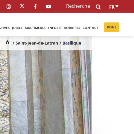
Recherche
FR
DONS
ATIVES
JUBILÉ
MULTIMÉDIA
INFOS ET HORAIRES
CONTACT
/ Saint-Jean-de-Latran
/ Basilique