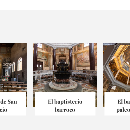
 de San
El baptisterio
El ba
cio
barroco
paleo