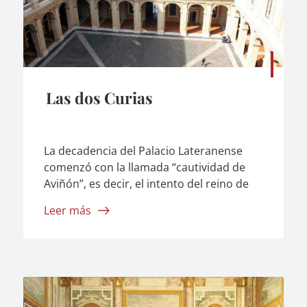
Las dos Curias
La decadencia del Palacio Lateranense
comenzó con la llamada “cautividad de
Aviñón”, es decir, el intento del reino de
Francia de someter al Papa y a la Curia a
Leer más
la voluntad del rey, y el consiguiente
traslado de los Papas a Aviñón; un primer
signo fue la supresión de los Templarios,
a la que el ...