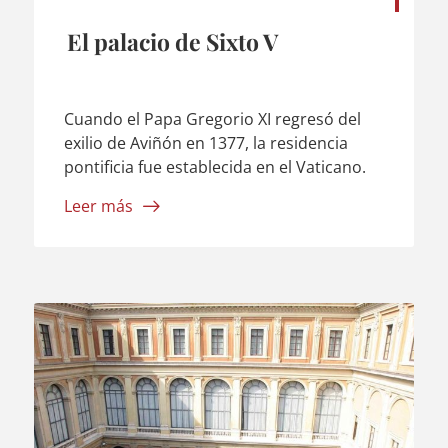
El palacio de Sixto V
Cuando el Papa Gregorio XI regresó del
exilio de Aviñón en 1377, la residencia
pontificia fue establecida en el Vaticano.
Sin embargo, en 1585, el Papa Sixto V
Leer más
decidió restaurar el Palacio de Letrán y
utilizarlo como residencia estiva. La
voluntad del Papa tenía un fuerte valor
simbólico: el ...