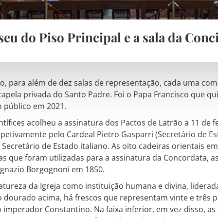
eu do Piso Principal e a sala da Conci
rão, para além de dez salas de representação, cada uma com 
apela privada do Santo Padre. Foi o Papa Francisco que qu
o público em 2021.
ntífices acolheu a assinatura dos Pactos de Latrão a 11 de f
spetivamente pelo Cardeal Pietro Gasparri (Secretário de Est
Secretário de Estado italiano. As oito cadeiras orientais 
s que foram utilizadas para a assinatura da Concordata, a
Ignazio Borgognoni em 1850.
atureza da Igreja como instituição humana e divina, liderad
 dourado acima, há frescos que representam vinte e três pa
imperador Constantino. Na faixa inferior, em vez disso, as