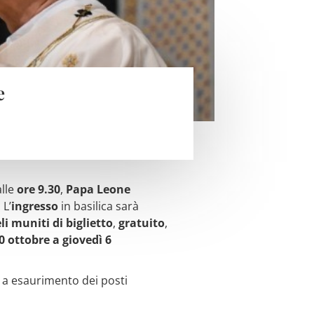
e
alle
ore 9.30
,
Papa Leone
. L’
ingresso
in basilica sarà
li muniti di biglietto
,
gratuito
,
0 ottobre a giovedì 6
o a esaurimento dei posti