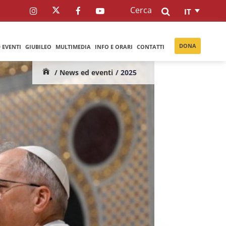
Cerca
IT
DONA
 EVENTI
GIUBILEO
MULTIMEDIA
INFO E ORARI
CONTATTI
/ News ed eventi
/ 2025