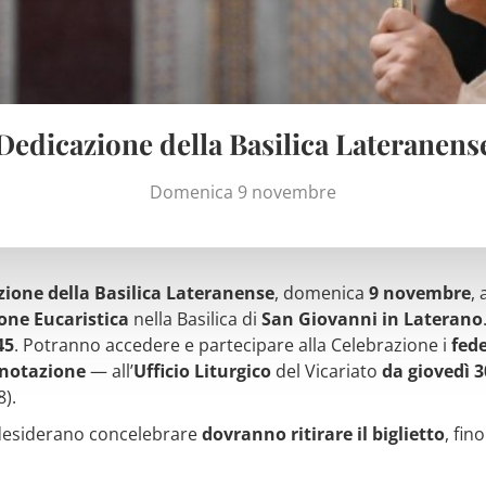
Dedicazione della Basilica Lateranens
Domenica 9 novembre
zione della Basilica Lateranense
, domenica
9 novembre
, 
one Eucaristica
nella Basilica di
San Giovanni in Laterano
45
. Potranno accedere e partecipare alla Celebrazione i
fede
enotazione
— all’
Ufficio Liturgico
del Vicariato
da giovedì 3
).
 desiderano concelebrare
dovranno ritirare il biglietto
, fin